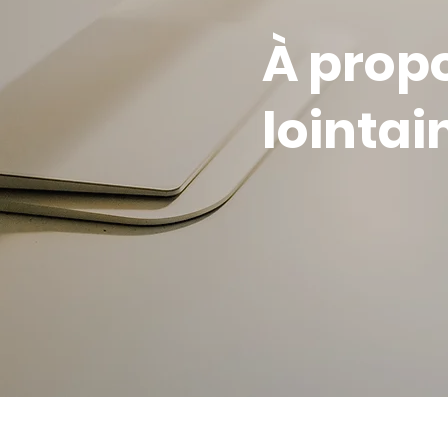
À propo
lointai