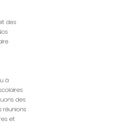
it des
Nos
aire
au à
scolaires
ctuons des
s réunions
res et