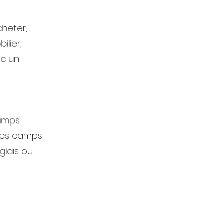
heter,
ilier,
ec un
camps
 les camps
glais ou