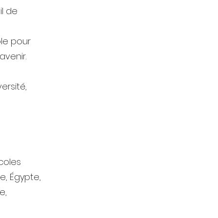
il de
ole pour
avenir.
ersité,
coles
ne, Égypte,
e,